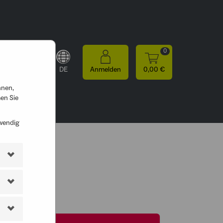
0
DE
Anmelden
0,00 €
nnen,
en Sie
twendig